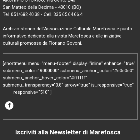
San Matteo della Decima - 40010 (BO)
Tel. 051/682.40.38 • Cell. 335 65.64.66.4
Archivio storico dell’Associazione Culturale Marefosca e punto
informativo dedicato alla rivista Marefosca e alle iniziative
culturali promosse da Floriano Govoni.
[shortmenu menu="menu-footer" display="inline" enhance="true"
submenu_color="#000000" submenu_anchor_color="#e0e0e0"
submenu_anchor_hover_color="#ffffff"
submenu_transparency="0.8" arrow="true" is_responsive="true"
responsive="510" ]
Iscriviti alla Newsletter di Marefosca