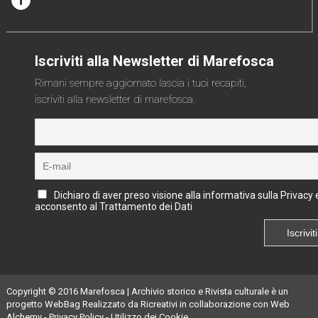
Iscriviti alla Newsletter di Marefosca
Rimani sempre aggiornato lascia i tuoi recapiti,
iscriviti alla newsletter di marefosca.
Dichiaro di aver preso visione alla informativa sulla Privacy 
acconsento al Trattamento dei Dati
Copyright © 2016
Marefosca | Archivio storico e Rivista culturale
è un
progetto
WebBag
Realizzato da
Ricreativi
in collaborazione con
Web
Alchemy
-
Privacy Policy
-
Utilizzo dei Cookie