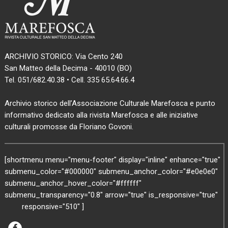
ARCHIVIO STORICO: Via Cento 240
San Matteo della Decima - 40010 (BO)
Tel. 051/682.40.38 • Cell. 335 65.64.66.4
Archivio storico dell’Associazione Culturale Marefosca e punto
informativo dedicato alla rivista Marefosca e alle iniziative
culturali promosse da Floriano Govoni.
[shortmenu menu="menu-footer" display="inline" enhance="true"
submenu_color="#000000" submenu_anchor_color="#e0e0e0"
submenu_anchor_hover_color="#ffffff"
submenu_transparency="0.8" arrow="true" is_responsive="true"
responsive="510" ]