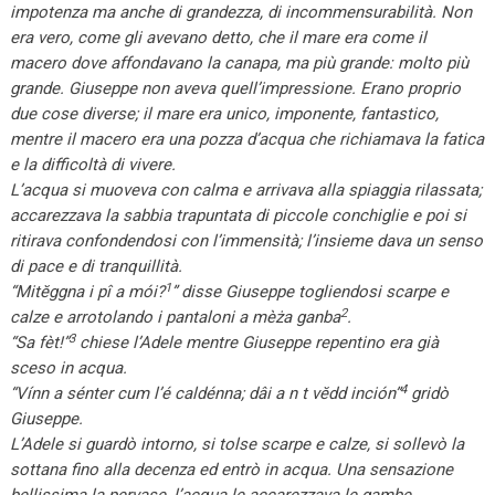
impotenza ma anche di grandezza, di incommensurabilità. Non
era vero, come gli avevano detto, che il mare era come il
macero dove affondavano la canapa, ma più grande: molto più
grande. Giuseppe non aveva quell’impressione. Erano proprio
due cose diverse; il mare era unico, imponente, fantastico,
mentre il macero era una pozza d’acqua che richiamava la fatica
e la difficoltà di vivere.
L’acqua si muoveva con calma e arrivava alla spiaggia rilassata;
accarezzava la sabbia trapuntata di piccole conchiglie e poi si
ritirava confondendosi con l’immensità; l’insieme dava un senso
di pace e di tranquillità.
1
“Mitĕggna i pî a mói?
” disse Giuseppe togliendosi scarpe e
2
calze e arrotolando i pantaloni a mèża ganba
.
3
“Sa fèt!”
chiese l’Adele mentre Giuseppe repentino era già
sceso in acqua.
4
“Vínn a sénter cum l’é caldénna; dâi a n t vĕdd inción”
gridò
Giuseppe.
L’Adele si guardò intorno, si tolse scarpe e calze, si sollevò la
sottana fino alla decenza ed entrò in acqua. Una sensazione