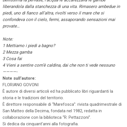
bellissima la pervase, l’acqua le accarezzava le gambe
liberandola dalla stanchezza di una vita. Rimasero ambedue in
piedi, uno di fianco all’altra, rivolti verso il mare che si
confondeva con il cielo, fermi, assaporando sensazioni mai
provate…
Note:
1 Mettiamo i piedi a bagno?
2 Mezza gamba
3 Cosa fai
4 Vieni a sentire com’è caldina, dai che non ti vede nessuno
————-
Note sull’autore:
FLORIANO GOVONI
È autore di diversi articoli ed ha pubblicato libri riguardanti la
storia e le tradizioni del territorio.
È direttore responsabile di “Marefosca”: rivista quadrimestrale di
San Matteo della Decima, fondata nel 1982, redatta in
collaborazione con la biblioteca “R. Pettazzoni”.
Si dedica da cinquant’anni alla fotografia.