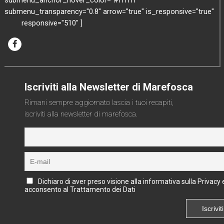
submenu_anchor_hover_color="#ffffff"
submenu_transparency="0.8" arrow="true" is_responsive="true"
responsive="510" ]
Iscriviti alla Newsletter di Marefosca
Rimani sempre aggiornato lascia i tuoi recapiti,
iscriviti alla newsletter di marefosca.
Dichiaro di aver preso visione alla informativa sulla Privacy 
acconsento al Trattamento dei Dati