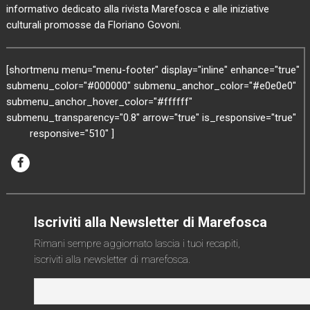
informativo dedicato alla rivista Marefosca e alle iniziative
culturali promosse da Floriano Govoni.
[shortmenu menu="menu-footer" display="inline" enhance="true"
submenu_color="#000000" submenu_anchor_color="#e0e0e0"
submenu_anchor_hover_color="#ffffff"
submenu_transparency="0.8" arrow="true" is_responsive="true"
responsive="510" ]
Iscriviti alla Newsletter di Marefosca
Rimani sempre aggiornato lascia i tuoi recapiti,
iscriviti alla newsletter di marefosca.