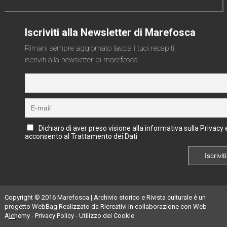
Iscriviti alla Newsletter di Marefosca
Rimani sempre aggiornato lascia i tuoi recapiti,
iscriviti alla newsletter di marefosca.
Dichiaro di aver preso visione alla informativa sulla Privacy 
acconsento al Trattamento dei Dati
Copyright © 2016
Marefosca | Archivio storico e Rivista culturale
è un
progetto
WebBag
Realizzato da
Ricreativi
in collaborazione con
Web
Alchemy
-
Privacy Policy
-
Utilizzo dei Cookie