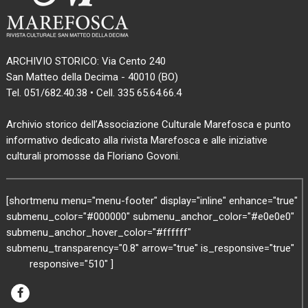
ARCHIVIO STORICO: Via Cento 240
San Matteo della Decima - 40010 (BO)
Tel. 051/682.40.38 • Cell. 335 65.64.66.4
Archivio storico dell’Associazione Culturale Marefosca e punto
informativo dedicato alla rivista Marefosca e alle iniziative
culturali promosse da Floriano Govoni.
[shortmenu menu="menu-footer" display="inline" enhance="true"
submenu_color="#000000" submenu_anchor_color="#e0e0e0"
submenu_anchor_hover_color="#ffffff"
submenu_transparency="0.8" arrow="true" is_responsive="true"
responsive="510" ]