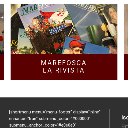
MAREFOSCA
LA RIVISTA
[shortmenu menu="menu-footer" display="inline"
Is
enhance="true" submenu_color="#000000"
submenu_anchor_color="#e0e0e0"
Rim