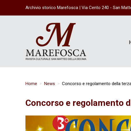
Archivio storico Marefosca | Via Cento 240
-
San Matt
Home
News
Concorso e regolamento della terza
Concorso e regolamento de