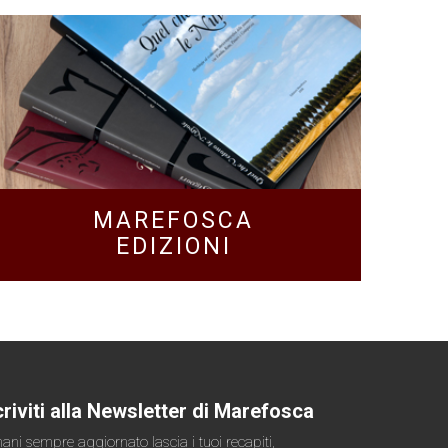
MAREFOSCA
EDIZIONI
criviti alla Newsletter di Marefosca
ani sempre aggiornato lascia i tuoi recapiti,