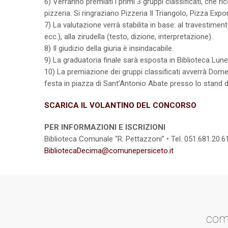
6) Verranno premiati i primi 3 gruppi classificati, che 
pizzeria. Si ringraziano Pizzeria Il Triangolo, Pizza Expo
7) La valutazione verrà stabilita in base: al travestimen
ecc.), alla zirudella (testo, dizione, interpretazione).
8) Il giudizio della giuria è insindacabile.
9) La graduatoria finale sarà esposta in Biblioteca Lune
10) La premiazione dei gruppi classificati avverrà Dome
festa in piazza di Sant’Antonio Abate presso lo stand d
SCARICA IL VOLANTINO DEL CONCORSO
PER INFORMAZIONI E ISCRIZIONI
Biblioteca Comunale “R. Pettazzoni” • Tel. 051.681.20.6
BibliotecaDecima@comunepersiceto.it
comp