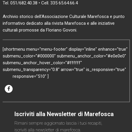
Tel. 051/682.40.38 • Cell. 335 65.64.66.4
Archivio storico dell’Associazione Culturale Marefosca e punto
informativo dedicato alla rivista Marefosca e alle iniziative
culturali promosse da Floriano Govoni.
[shortmenu menu="menu-footer" display="inline" enhance="true"
submenu_color="#000000" submenu_anchor_color="#e0e0e0"
submenu_anchor_hover_color="#ffffff"
submenu_transparency="0.8" arrow="true" is_responsive="true"
responsive="510" ]
Iscriviti alla Newsletter di Marefosca
Rimani sempre aggiornato lascia i tuoi recapiti,
iscriviti alla newsletter di marefosca.