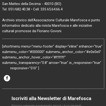
San Matteo della Decima - 40010 (BO)
Tel. 051/682.40.38 • Cell. 335 65.64.66.4
Archivio storico dell’Associazione Culturale Marefosca e punto
informativo dedicato alla rivista Marefosca e alle iniziative
culturali promosse da Floriano Govoni.
[shortmenu menu="menu-footer" display="inline" enhance="true"
submenu_color="#000000" submenu_anchor_color="#e0e0e0"
submenu_anchor_hover_color="#ffffff"
submenu_transparency="0.8" arrow="true" is_responsive="true"
responsive="510" ]
Iscriviti alla Newsletter di Marefosca
Rimani sempre aggiornato lascia i tuoi recapiti,